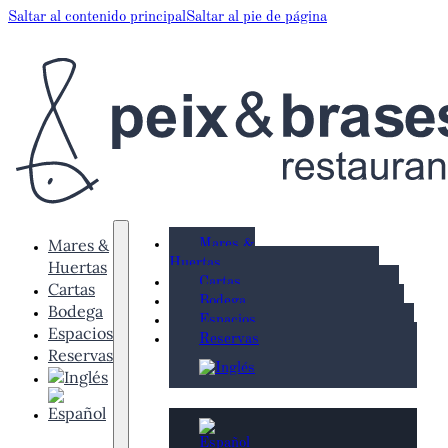
Saltar al contenido principal
Saltar al pie de página
Mares &
Mares &
Huertas
Huertas
Cartas
Cartas
Bodega
Bodega
Espacios
Espacios
Reservas
Reservas