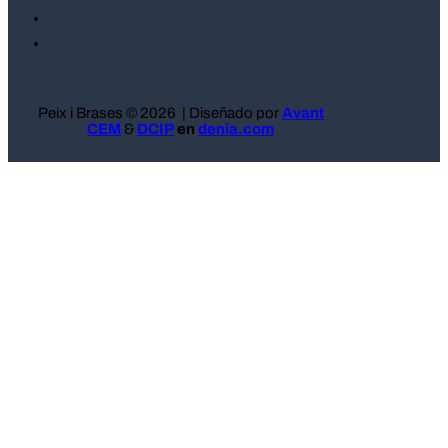
Peix i Brases © 2026 | Diseñado por
Avant
CEM
&
DCIP
en
denia.com